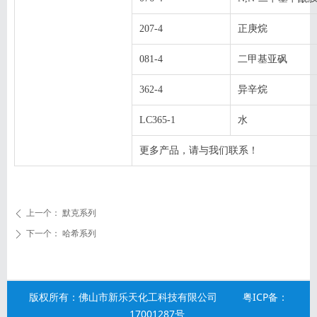
207-4
正庚烷
081-4
二甲基亚砜
362-4
异辛烷
LC365-1
水
更多产品，请与我们联系！
上一个：
默克系列
ꄴ
下一个：
哈希系列
ꄲ
版权所有：佛山市新乐天化工科技有限公司 粤ICP备：
17001287号