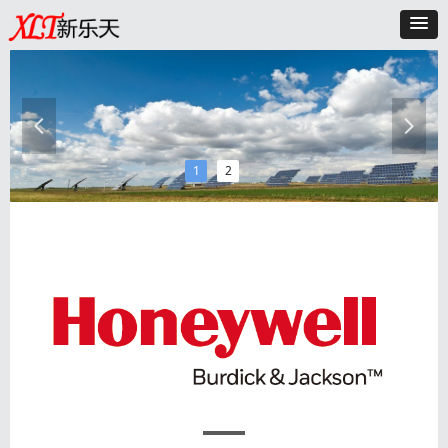
넳
넲
1
2