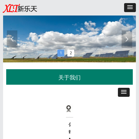
넳
넲
1
2
关于我们
公
司